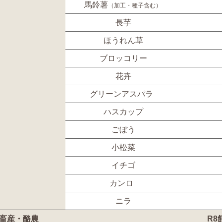
馬鈴薯
（加工・種子含む）
長芋
ほうれん草
ブロッコリー
花卉
グリーンアスパラ
ハスカップ
ごぼう
小松菜
イチゴ
カンロ
ニラ
畜産・酪農
R8