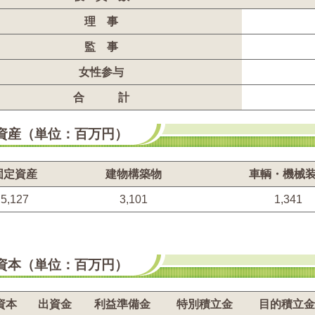
理 事
監 事
女性参与
合 計
資産（単位：百万円）
固定資産
建物構築物
車輌・機械
5,127
3,101
1,341
資本（単位：百万円）
資本
出資金
利益準備金
特別積立金
目的積立金