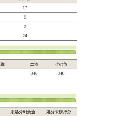
17
5
2
24
装置
土地
その他
346
340
未処分剰余金
処分未済持分