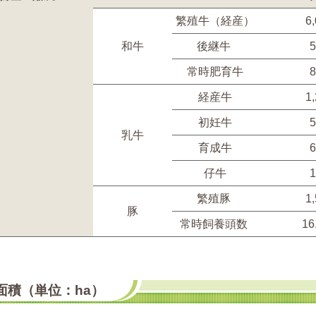
繁殖牛（経産）
6
後継牛
和牛
常時肥育牛
経産牛
1
初妊牛
乳牛
育成牛
仔牛
繁殖豚
1
豚
常時飼養頭数
16
面積（単位：ha）