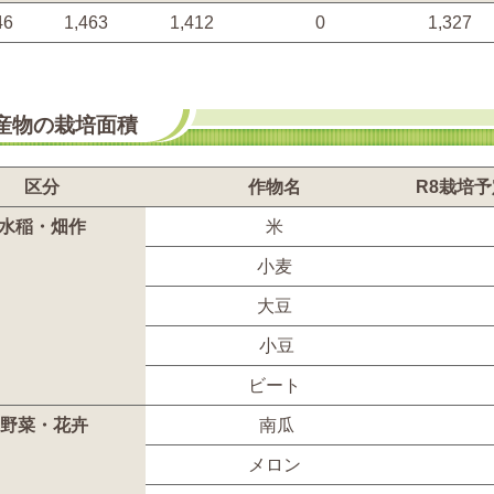
46
1,463
1,412
0
1,327
産物の栽培面積
区分
作物名
R8栽培予
水稲・畑作
米
小麦
大豆
小豆
ビート
野菜・花卉
南瓜
メロン